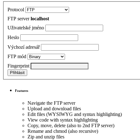
Protocol
FTP server
localhost
Uživatelské jméno
Heslo
Výchozí adresář
FTP mód
Fingerprint
Features
Navigate the FTP server
Upload and download files
Edit files (WYSIWYG and syntax highlighting)
View code with syntax highlighting
Copy, move, delete (also to 2nd FTP server)
Rename and chmod (also recursive)
Zip and unzip files